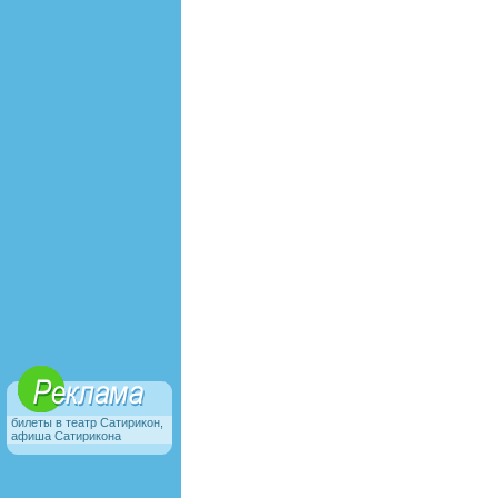
билеты в театр Сатирикон,
афиша Сатирикона