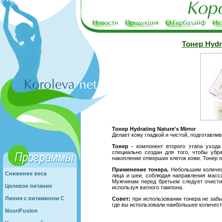
Тонер Hydra
Тонер Hydrating Nature's Mirror
Делает кожу гладкой и чистой, подготавли
Тонер -
компонент второго этапа ухода
специально создан для того, чтобы убра
накопление отмерших клеток кожи. Тонер о
Применение тонера.
Небольшим количест
Снижение веса
лица и шеи, соблюдая направления масса
Мужчинам перед бретьем следует очистит
Целевое питание
используя ватного тампона.
Линия с витамином С
Совет:
при использовании тонера не забыв
где вы использовали наибольшее количест
NouriFusion