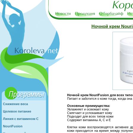
Ночной крем Nouri
Ночной крем NouriFusion для всех тип
Питает и заботится о коже тогда, когда он
Снижение веса
Основные преимущества:
Увлажняет и освежает кожу
Целевое питание
Смягчает и успокаивает кожу
Подходит для всех типов кожи
Линия с витамином С
Содержит витамины А, С и Е
NouriFusion
Клетки кожи воспроизводятся активнее др
кожи приходится на время между полуно